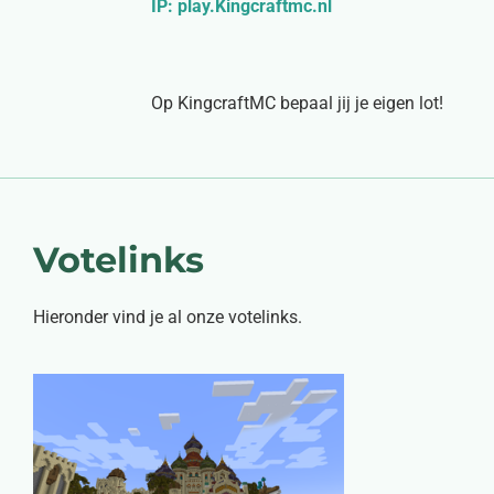
IP: play.Kingcraftmc.nl
Op KingcraftMC bepaal jij je eigen lot!
Votelinks
Hieronder vind je al onze votelinks.