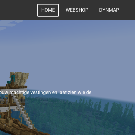
HOME
WEBSHOP
DYNMAP
bouw machtige vestingen en laat zien wie de