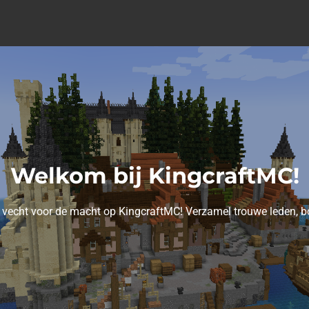
Welkom bij KingcraftMC!
d en vecht voor de macht op KingcraftMC! Verzamel trouwe leden, 